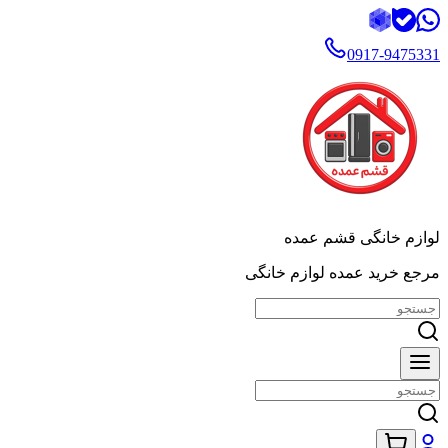
0917-9475331
لوازم خانگی قشم عمده
مرجع خرید عمده لوازم خانگی