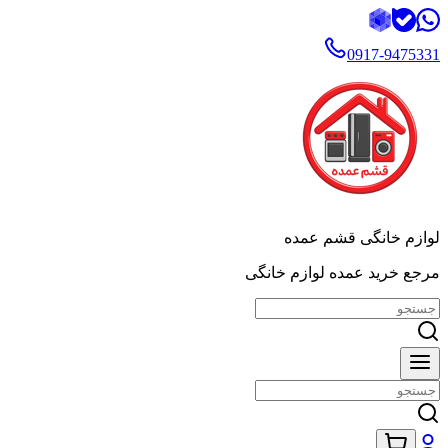
0917-9475331
لوازم خانگی قشم عمده
مرجع خرید عمده لوازم خانگی