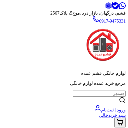
قشم، درگهان، بازار دریا،موج5، پلاک2567
0917-9475331
لوازم خانگی قشم عمده
مرجع خرید عمده لوازم خانگی
ورود | ثبت‌نام
سبد خرید
خالی