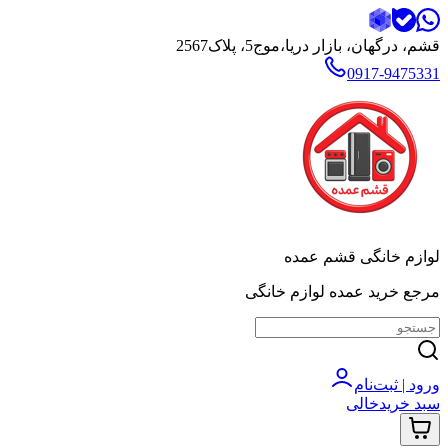
قشم، درگهان، بازار دریا،موج5، پلاک2567
0917-9475331
لوازم خانگی قشم عمده
مرجع خرید عمده لوازم خانگی
ورود | ثبت‌نام
سبد خرید
خالی