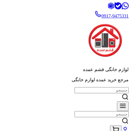
0917-9475331
لوازم خانگی قشم عمده
مرجع خرید عمده لوازم خانگی