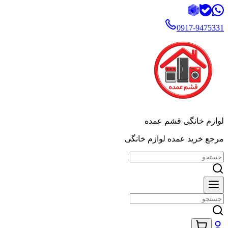
0917-9475331
لوازم خانگی قشم عمده
مرجع خرید عمده لوازم خانگی