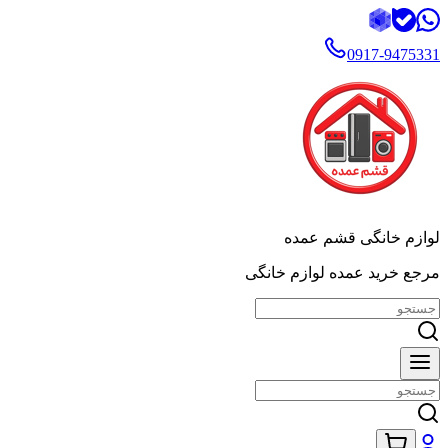
0917-9475331
لوازم خانگی قشم عمده
مرجع خرید عمده لوازم خانگی