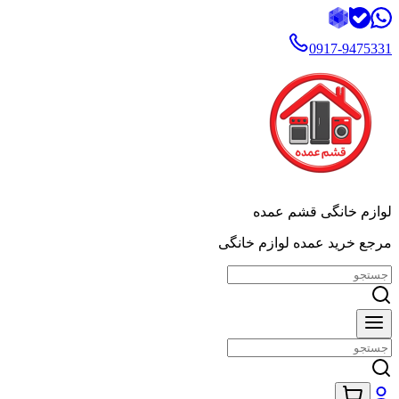
0917-9475331
لوازم خانگی قشم عمده
مرجع خرید عمده لوازم خانگی