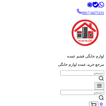
0917-9475331
لوازم خانگی قشم عمده
مرجع خرید عمده لوازم خانگی