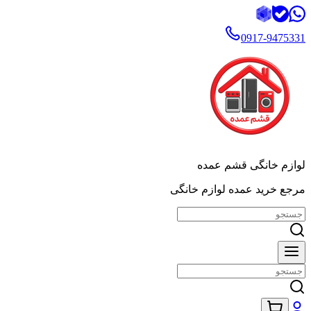
0917-9475331
لوازم خانگی قشم عمده
مرجع خرید عمده لوازم خانگی