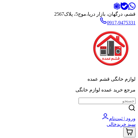
قشم، درگهان، بازار دریا،موج5، پلاک2567
0917-9475331
لوازم خانگی قشم عمده
مرجع خرید عمده لوازم خانگی
ورود | ثبت‌نام
سبد خرید
خالی